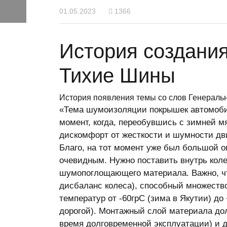
01.05.2023
1366
История создани
Тихие Шины
История появления темы со слов Генеральн
«Тема шумоизоляции покрышек автомобиль
момент, когда, переобувшись с зимней м
дискомфорт от жесткости и шумности дв
Благо, на тот момент уже был большой 
очевидным. Нужно поставить внутрь колес
шумопоглощающего материала. Важно, чт
дисбаланс колеса), способный множеств
температур от -60грС (зима в Якутии) до 
дорогой). Монтажный слой материала до
время долговременной эксплуатации) и д