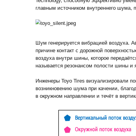
Technology, способную эффективно умен
главным источником внутреннего шума, п
Шум генерируется вибрацией воздуха. А
причине контакт с дорожной поверхност
воздуха внутри шины, которое передаётся
называется резонансом полости шины и 
Инженеры Toyo Tires визуализировали п
возникновению шума при качении, благод
в окружном направлении и течёт в верти