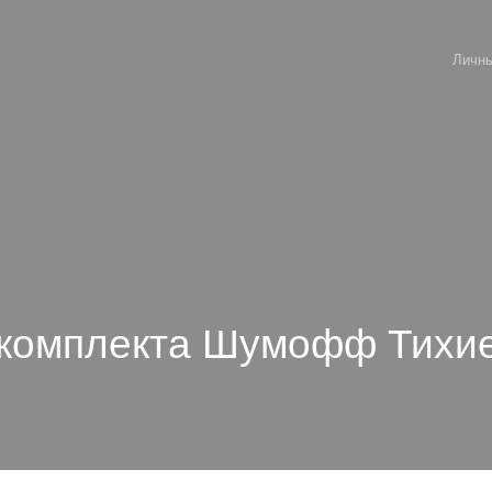
Личны
 комплекта Шумофф Тихи