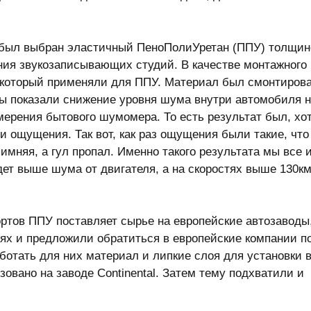
 был выбран эластичный ПеноПолиУретан (ППУ) толщин
ния звукозаписывающих студий. В качестве монтажного
 который применяли для ППУ. Материал был смонтиров
ы показали снижение уровня шума внутри автомобиля 
мерения бытового шумомера. То есть результат был, хо
и ощущения. Так вот, как раз ощущения были такие, что
зимняя, а гул пропал. Именно такого результата мы все 
ет выше шума от двигателя, а на скоростях выше 130км
ртов ППУ поставляет сырье на европейские автозаводы
ях и предложили обратиться в европейские компании п
отать для них материал и липкие слоя для установки 
овано на заводе Continental. Затем тему подхватили и