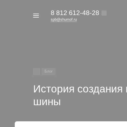
8 812 612-48-28
Например,
spb@shumof.ru
герметон
Найти
везде
Блог
История создания
шины