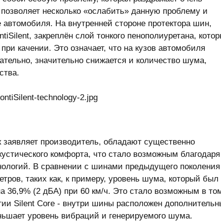
t позволяет несколько «ослабить» данную проблему и
 автомобиля. На внутренней стороне протектора шин,
iSilent, закреплён слой тонкого пенополиуретана, кото
ри качении. Это означает, что на кузов автомобиля
ательно, значительно снижается и количество шума,
ства.
к заявляет производитель, обладают существенно
кустического комфорта, что стало возможным благодаря
нологий. В сравнении с шинами предыдущего поколения
тров, таких как, к примеру, уровень шума, который был
на 36,9% (2 дБА) при 60 км/ч. Это стало возможным в то
ии Silent Core - внутри шины расположен дополнитель
ньшает уровень вибраций и генерируемого шума.