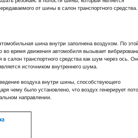
ьшать резонанс в полости шины, который является
ередаваемого от шины в салон транспортного средства.
втомобильная шина внутри заполнена воздухом. По это
ью во время движения автомобиля вызывает вибрирован
 в салон транспортного средства как шум через ось. Он
является источником внутреннего шума.
оведение воздуха внутри шины, способствующего
аря чему было установлено, что воздух генерирует пото
кальном направлении.