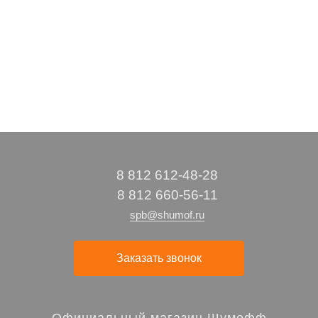
8 390 руб
36 380 руб
53 160 руб
28 575 руб
/ набор
/ набор
/ набор
/ набор
8 812 612-48-28
8 812 660-56-11
spb@shumof.ru
Заказать звонок